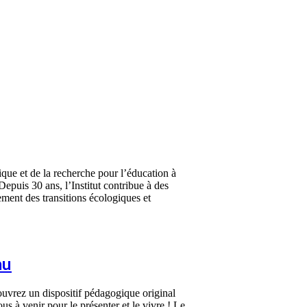
ique et de la recherche pour l’éducation à
epuis 30 ans, l’Institut contribue à des
ment des transitions écologiques et
au
couvrez un dispositif pédagogique original
 à venir pour le présenter et le vivre ! Le