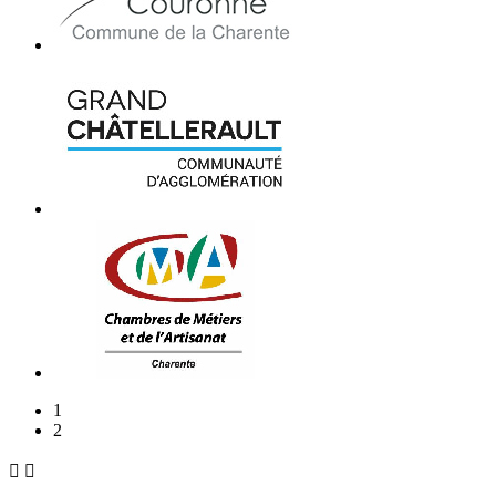
1
2

