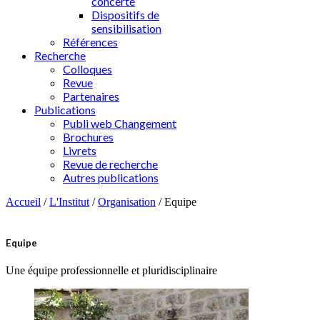
concerté
Dispositifs de
sensibilisation
Références
Recherche
Colloques
Revue
Partenaires
Publications
Publi web Changement
Brochures
Livrets
Revue de recherche
Autres publications
Accueil
/
L'Institut
/
Organisation
/
Equipe
Equipe
Une équipe professionnelle et pluridisciplinaire