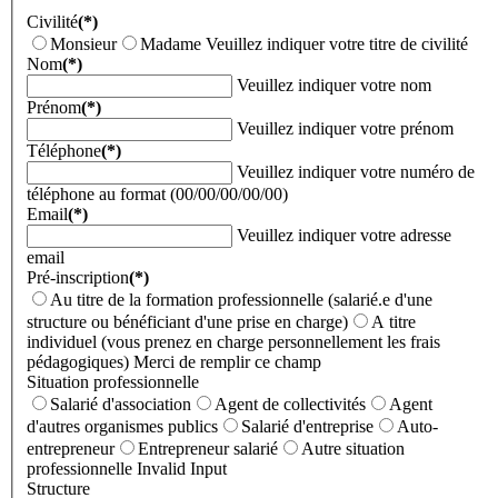
Civilité
(*)
Monsieur
Madame
Veuillez indiquer votre titre de civilité
Nom
(*)
Veuillez indiquer votre nom
Prénom
(*)
Veuillez indiquer votre prénom
Téléphone
(*)
Veuillez indiquer votre numéro de
téléphone au format (00/00/00/00/00)
Email
(*)
Veuillez indiquer votre adresse
email
Pré-inscription
(*)
Au titre de la formation professionnelle (salarié.e d'une
structure ou bénéficiant d'une prise en charge)
A titre
individuel (vous prenez en charge personnellement les frais
pédagogiques)
Merci de remplir ce champ
Situation professionnelle
Salarié d'association
Agent de collectivités
Agent
d'autres organismes publics
Salarié d'entreprise
Auto-
entrepreneur
Entrepreneur salarié
Autre situation
professionnelle
Invalid Input
Structure