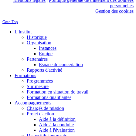
Mentions légales
|
Politique générale de traitement des données
personnelles
Gestion des cookies
Goto Top
L'Institut
Historique
Organisation
Instances
Equipe
Partenaires
Espace de concertation
Rapports d'activité
Formations
Programmées
Sur-mesure
Formation en situation de travail
Formations qualifiantes
Accompagnements
Chargés de mission
Projet d'action
Aide à la définition
Aide à la conduite
Aide à l'évaluation
Dispositifs innovants