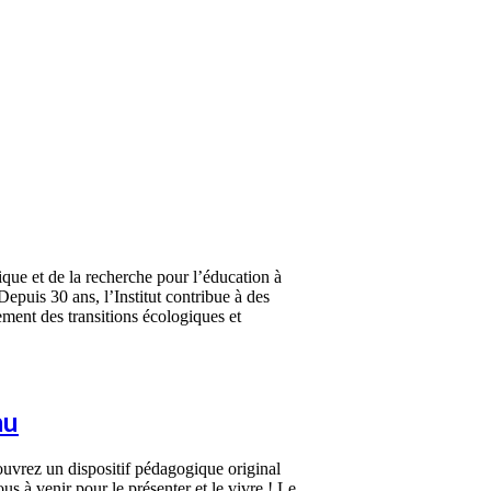
ique et de la recherche pour l’éducation à
epuis 30 ans, l’Institut contribue à des
ment des transitions écologiques et
au
couvrez un dispositif pédagogique original
 à venir pour le présenter et le vivre ! Le