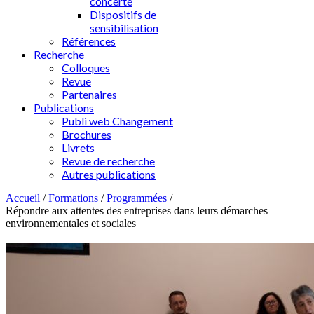
concerté
Dispositifs de
sensibilisation
Références
Recherche
Colloques
Revue
Partenaires
Publications
Publi web Changement
Brochures
Livrets
Revue de recherche
Autres publications
Accueil
/
Formations
/
Programmées
/
Répondre aux attentes des entreprises dans leurs démarches
environnementales et sociales