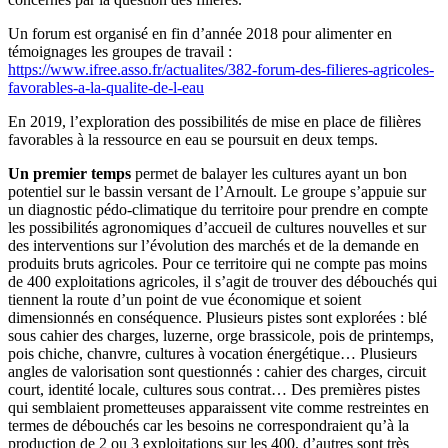
Un forum est organisé en fin d’année 2018 pour alimenter en
témoignages les groupes de travail :
https://www.ifree.asso.fr/actualites/382-forum-des-filieres-agricoles-
favorables-a-la-qualite-de-l-eau
En 2019, l’exploration des possibilités de mise en place de filières
favorables à la ressource en eau se poursuit en deux temps.
Un premier temps
permet de balayer les cultures ayant un bon
potentiel sur le bassin versant de l’Arnoult. Le groupe s’appuie sur
un diagnostic pédo-climatique du territoire pour prendre en compte
les possibilités agronomiques d’accueil de cultures nouvelles et sur
des interventions sur l’évolution des marchés et de la demande en
produits bruts agricoles. Pour ce territoire qui ne compte pas moins
de 400 exploitations agricoles, il s’agit de trouver des débouchés qui
tiennent la route d’un point de vue économique et soient
dimensionnés en conséquence. Plusieurs pistes sont explorées : blé
sous cahier des charges, luzerne, orge brassicole, pois de printemps,
pois chiche, chanvre, cultures à vocation énergétique… Plusieurs
angles de valorisation sont questionnés : cahier des charges, circuit
court, identité locale, cultures sous contrat… Des premières pistes
qui semblaient prometteuses apparaissent vite comme restreintes en
termes de débouchés car les besoins ne correspondraient qu’à la
production de 2 ou 3 exploitations sur les 400, d’autres sont très